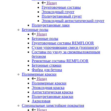
Назад
Грунтовочные составы
Эпоксидный грунт
Полиуретановый грунт
Эпоксидный антистатический грунт
Полиуретановые лаки
Бетонные полы
Назад
Бетонные полы
Грунтовочные составы REMFLOOR
Сухие упрочняющие смеси (топпинги)
Составы по уходу за свежевыложенным
бетоном
Ремонтные составы REMFLOOR
Бетонные стяжки
Фибра для бетона
Полимерные краски
Назад
Полимерные краски
Эпоксидная краска
Антистатическая краска
Полиуретановые краски
Акриловая
Специальные химстойкие покрытия
Назад