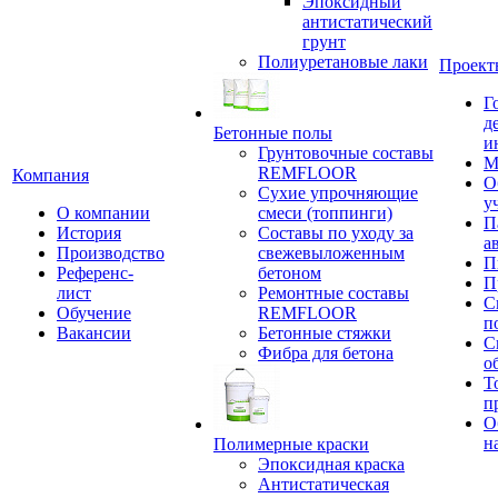
Эпоксидный
антистатический
грунт
Полиуретановые лаки
Проект
Г
д
Бетонные полы
и
Грунтовочные составы
М
REMFLOOR
Компания
О
Сухие упрочняющие
у
О компании
смеси (топпинги)
П
История
Составы по уходу за
а
Производство
свежевыложенным
П
Референс-
бетоном
П
лист
Ремонтные составы
С
Обучение
REMFLOOR
п
Вакансии
Бетонные стяжки
С
Фибра для бетона
о
Т
п
О
н
Полимерные краски
Эпоксидная краска
Антистатическая