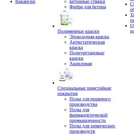
Вакансии
Бетонные стяжки
С
Фибра для бетона
о
Т
п
О
н
Полимерные краски
Эпоксидная краска
Антистатическая
краска
Полиуретановые
краски
Акриловая
Специальные химстойкие
покрытия
Полы для пищевого
производства
Полы для
фармацевтической
промышленности
Полы для химических
производств