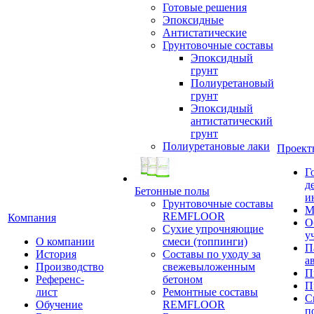
Готовые решения
Эпоксидные
Антистатические
Грунтовочные составы
Эпоксидный
грунт
Полиуретановый
грунт
Эпоксидный
антистатический
грунт
Полиуретановые лаки
Проект
Г
д
Бетонные полы
и
Грунтовочные составы
М
REMFLOOR
Компания
О
Сухие упрочняющие
у
О компании
смеси (топпинги)
П
История
Составы по уходу за
а
Производство
свежевыложенным
П
Референс-
бетоном
П
лист
Ремонтные составы
С
Обучение
REMFLOOR
п