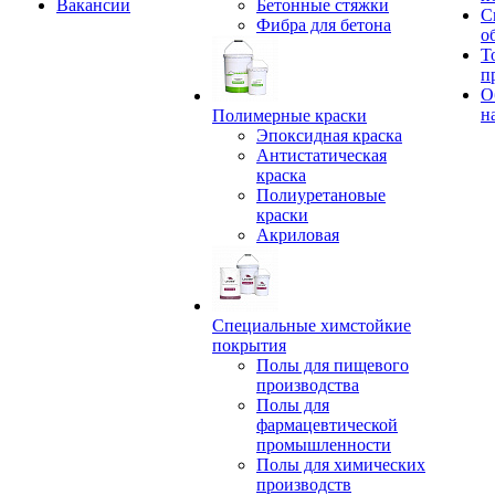
Вакансии
Бетонные стяжки
С
Фибра для бетона
о
Т
п
О
н
Полимерные краски
Эпоксидная краска
Антистатическая
краска
Полиуретановые
краски
Акриловая
Специальные химстойкие
покрытия
Полы для пищевого
производства
Полы для
фармацевтической
промышленности
Полы для химических
производств