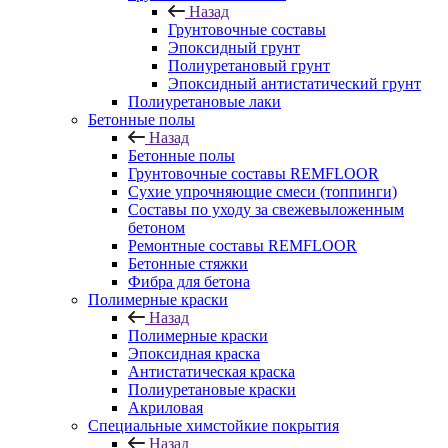
Назад
Грунтовочные составы
Эпоксидный грунт
Полиуретановый грунт
Эпоксидный антистатический грунт
Полиуретановые лаки
Бетонные полы
Назад
Бетонные полы
Грунтовочные составы REMFLOOR
Сухие упрочняющие смеси (топпинги)
Составы по уходу за свежевыложенным
бетоном
Ремонтные составы REMFLOOR
Бетонные стяжки
Фибра для бетона
Полимерные краски
Назад
Полимерные краски
Эпоксидная краска
Антистатическая краска
Полиуретановые краски
Акриловая
Специальные химстойкие покрытия
Назад