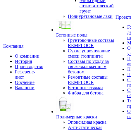
Эпоксидный
антистатический
грунт
Полиуретановые лаки
Проект
Г
д
Бетонные полы
и
Грунтовочные составы
М
REMFLOOR
Компания
О
Сухие упрочняющие
у
О компании
смеси (топпинги)
П
История
Составы по уходу за
а
Производство
свежевыложенным
П
Референс-
бетоном
П
лист
Ремонтные составы
С
Обучение
REMFLOOR
п
Вакансии
Бетонные стяжки
С
Фибра для бетона
о
Т
п
О
н
Полимерные краски
Эпоксидная краска
Антистатическая