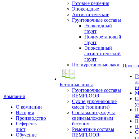
Готовые решения
Эпоксидные
Антистатические
Грунтовочные составы
Эпоксидный
грунт
Полиуретановый
грунт
Эпоксидный
антистатический
грунт
Полиуретановые лаки
Проект
Г
д
Бетонные полы
и
Грунтовочные составы
М
REMFLOOR
Компания
О
Сухие упрочняющие
у
О компании
смеси (топпинги)
П
История
Составы по уходу за
а
Производство
свежевыложенным
П
Референс-
бетоном
П
лист
Ремонтные составы
С
Обучение
REMFLOOR
п