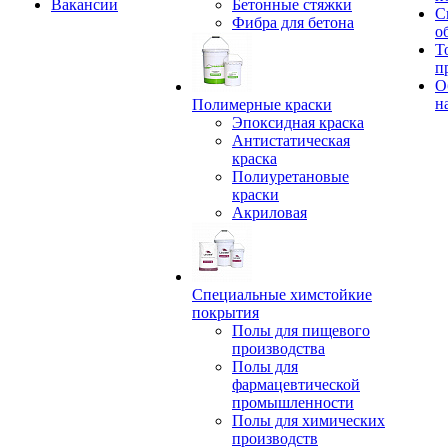
Вакансии
Бетонные стяжки
С
Фибра для бетона
о
Т
п
О
н
Полимерные краски
Эпоксидная краска
Антистатическая
краска
Полиуретановые
краски
Акриловая
Специальные химстойкие
покрытия
Полы для пищевого
производства
Полы для
фармацевтической
промышленности
Полы для химических
производств