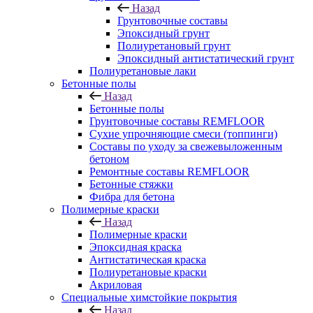
Назад
Грунтовочные составы
Эпоксидный грунт
Полиуретановый грунт
Эпоксидный антистатический грунт
Полиуретановые лаки
Бетонные полы
Назад
Бетонные полы
Грунтовочные составы REMFLOOR
Сухие упрочняющие смеси (топпинги)
Составы по уходу за свежевыложенным
бетоном
Ремонтные составы REMFLOOR
Бетонные стяжки
Фибра для бетона
Полимерные краски
Назад
Полимерные краски
Эпоксидная краска
Антистатическая краска
Полиуретановые краски
Акриловая
Специальные химстойкие покрытия
Назад