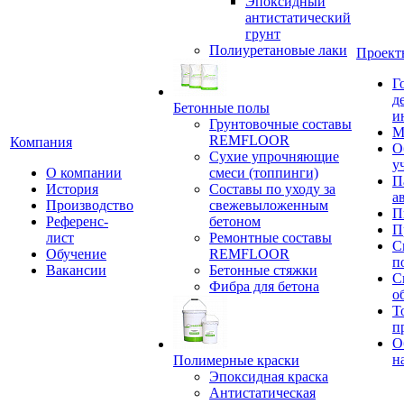
Эпоксидный
антистатический
грунт
Полиуретановые лаки
Проект
Г
д
Бетонные полы
и
Грунтовочные составы
М
REMFLOOR
Компания
О
Сухие упрочняющие
у
О компании
смеси (топпинги)
П
История
Составы по уходу за
а
Производство
свежевыложенным
П
Референс-
бетоном
П
лист
Ремонтные составы
С
Обучение
REMFLOOR
п
Вакансии
Бетонные стяжки
С
Фибра для бетона
о
Т
п
О
н
Полимерные краски
Эпоксидная краска
Антистатическая