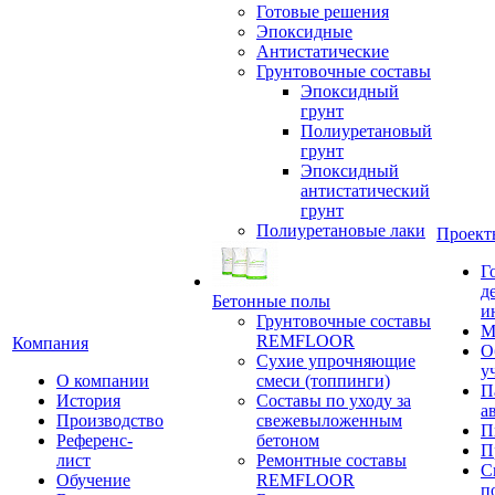
Готовые решения
Эпоксидные
Антистатические
Грунтовочные составы
Эпоксидный
грунт
Полиуретановый
грунт
Эпоксидный
антистатический
грунт
Полиуретановые лаки
Проект
Г
д
Бетонные полы
и
Грунтовочные составы
М
REMFLOOR
Компания
О
Сухие упрочняющие
у
О компании
смеси (топпинги)
П
История
Составы по уходу за
а
Производство
свежевыложенным
П
Референс-
бетоном
П
лист
Ремонтные составы
С
Обучение
REMFLOOR
п