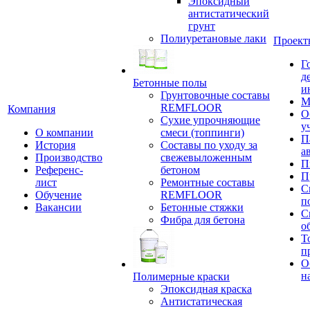
Эпоксидный
антистатический
грунт
Полиуретановые лаки
Проект
Г
д
Бетонные полы
и
Грунтовочные составы
М
REMFLOOR
Компания
О
Сухие упрочняющие
у
О компании
смеси (топпинги)
П
История
Составы по уходу за
а
Производство
свежевыложенным
П
Референс-
бетоном
П
лист
Ремонтные составы
С
Обучение
REMFLOOR
п
Вакансии
Бетонные стяжки
С
Фибра для бетона
о
Т
п
О
н
Полимерные краски
Эпоксидная краска
Антистатическая