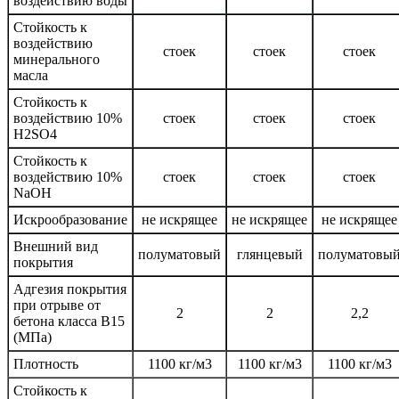
воздействию воды
Стойкость к
воздействию
стоек
стоек
стоек
минерального
масла
Стойкость к
воздействию 10%
стоек
стоек
стоек
H2SO4
Стойкость к
воздействию 10%
стоек
стоек
стоек
NaOH
Искрообразование
не искрящее
не искрящее
не искрящее
Внешний вид
полуматовый
глянцевый
полуматовы
покрытия
Адгезия покрытия
при отрыве от
2
2
2,2
бетона класса В15
(МПа)
Плотность
1100 кг/м3
1100 кг/м3
1100 кг/м3
Стойкость к