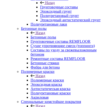
Назад
Грунтовочные составы
Эпоксидный грунт
Полиуретановый грунт
Эпоксидный антистатический грунт
Полиуретановые лаки
Бетонные полы
Назад
Бетонные полы
Грунтовочные составы REMFLOOR
Сухие упрочняющие смеси (топпинги)
Составы по уходу за свежевыложенным
бетоном
Ремонтные составы REMFLOOR
Бетонные стяжки
Фибра для бетона
Полимерные краски
Назад
Полимерные краски
Эпоксидная краска
Антистатическая краска
Полиуретановые краски
Акриловая
Специальные химстойкие покрытия
Назад