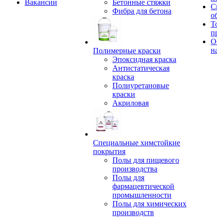
Вакансии
Бетонные стяжки
С
Фибра для бетона
о
Т
п
О
н
Полимерные краски
Эпоксидная краска
Антистатическая
краска
Полиуретановые
краски
Акриловая
Специальные химстойкие
покрытия
Полы для пищевого
производства
Полы для
фармацевтической
промышленности
Полы для химических
производств