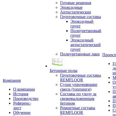
Готовые решения
Эпоксидные
Антистатические
Грунтовочные составы
Эпоксидный
грунт
Полиуретановый
грунт
Эпоксидный
антистатический
грунт
Полиуретановые лаки
Проект
Г
д
Бетонные полы
и
Грунтовочные составы
М
REMFLOOR
Компания
О
Сухие упрочняющие
у
О компании
смеси (топпинги)
П
История
Составы по уходу за
а
Производство
свежевыложенным
П
Референс-
бетоном
П
лист
Ремонтные составы
С
Обучение
REMFLOOR
п