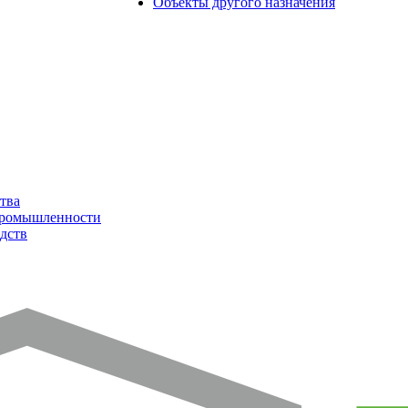
Объекты другого назначения
тва
промышленности
дств