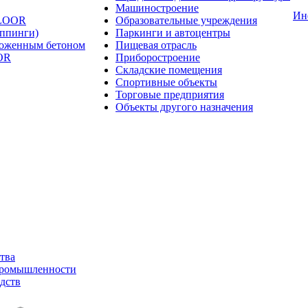
Машиностроение
Ин
FLOOR
Образовательные учреждения
оппинги)
Паркинги и автоцентры
ложенным бетоном
Пищевая отрасль
OR
Приборостроение
Складские помещения
Спортивные объекты
Торговые предприятия
Объекты другого назначения
тва
промышленности
дств