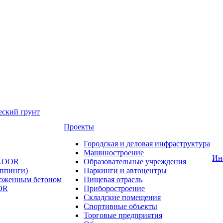
еский грунт
Проекты
Городская и деловая инфраструктура
Машиностроение
Ин
FLOOR
Образовательные учреждения
оппинги)
Паркинги и автоцентры
ложенным бетоном
Пищевая отрасль
OR
Приборостроение
Складские помещения
Спортивные объекты
Торговые предприятия