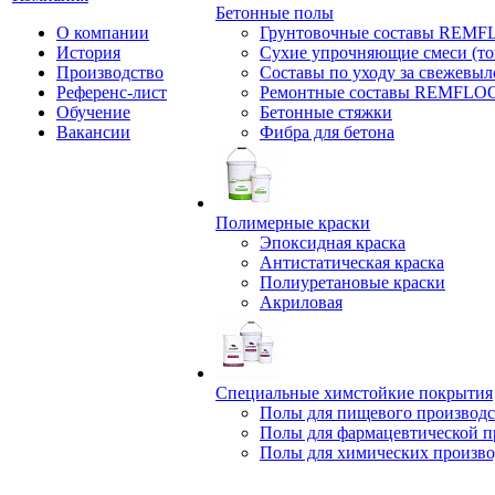
Бетонные полы
О компании
Грунтовочные составы REM
История
Сухие упрочняющие смеси (т
Производство
Составы по уходу за свежевы
Референс-лист
Ремонтные составы REMFLO
Обучение
Бетонные стяжки
Вакансии
Фибра для бетона
Полимерные краски
Эпоксидная краска
Антистатическая краска
Полиуретановые краски
Акриловая
Специальные химстойкие покрытия
Полы для пищевого производс
Полы для фармацевтической 
Полы для химических произво