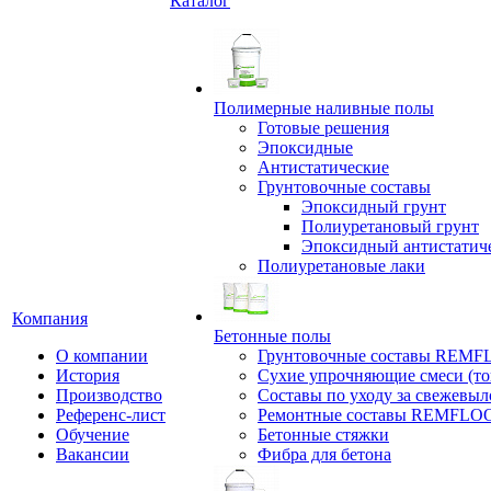
Каталог
Полимерные наливные полы
Готовые решения
Эпоксидные
Антистатические
Грунтовочные составы
Эпоксидный грунт
Полиуретановый грунт
Эпоксидный антистатич
Полиуретановые лаки
Компания
Бетонные полы
О компании
Грунтовочные составы REM
История
Сухие упрочняющие смеси (т
Производство
Составы по уходу за свежевы
Референс-лист
Ремонтные составы REMFLO
Обучение
Бетонные стяжки
Вакансии
Фибра для бетона