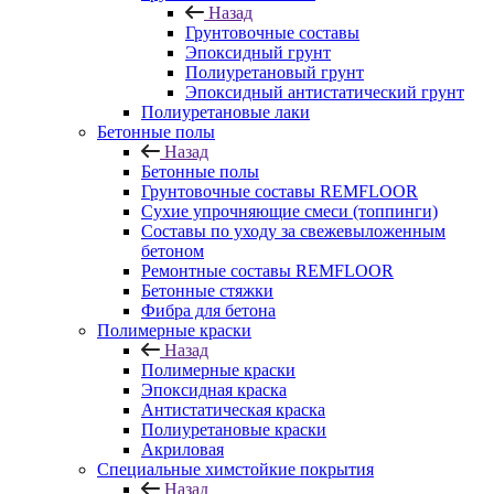
Назад
Грунтовочные составы
Эпоксидный грунт
Полиуретановый грунт
Эпоксидный антистатический грунт
Полиуретановые лаки
Бетонные полы
Назад
Бетонные полы
Грунтовочные составы REMFLOOR
Сухие упрочняющие смеси (топпинги)
Составы по уходу за свежевыложенным
бетоном
Ремонтные составы REMFLOOR
Бетонные стяжки
Фибра для бетона
Полимерные краски
Назад
Полимерные краски
Эпоксидная краска
Антистатическая краска
Полиуретановые краски
Акриловая
Специальные химстойкие покрытия
Назад