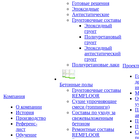
Готовые решения
Эпоксидные
Антистатические
Грунтовочные составы
Эпоксидный
грунт
Полиуретановый
грунт
Эпоксидный
антистатический
грунт
Полиуретановые лаки
Проект
Г
д
Бетонные полы
и
Грунтовочные составы
М
REMFLOOR
Компания
О
Сухие упрочняющие
у
О компании
смеси (топпинги)
П
История
Составы по уходу за
а
Производство
свежевыложенным
П
Референс-
бетоном
П
лист
Ремонтные составы
С
Обучение
REMFLOOR
п