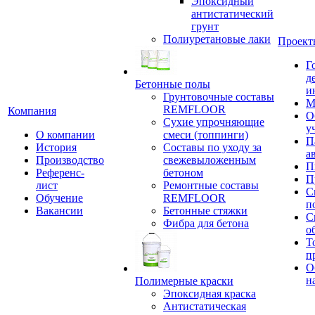
Эпоксидный
антистатический
грунт
Полиуретановые лаки
Проект
Г
д
Бетонные полы
и
Грунтовочные составы
М
REMFLOOR
Компания
О
Сухие упрочняющие
у
О компании
смеси (топпинги)
П
История
Составы по уходу за
а
Производство
свежевыложенным
П
Референс-
бетоном
П
лист
Ремонтные составы
С
Обучение
REMFLOOR
п
Вакансии
Бетонные стяжки
С
Фибра для бетона
о
Т
п
О
н
Полимерные краски
Эпоксидная краска
Антистатическая