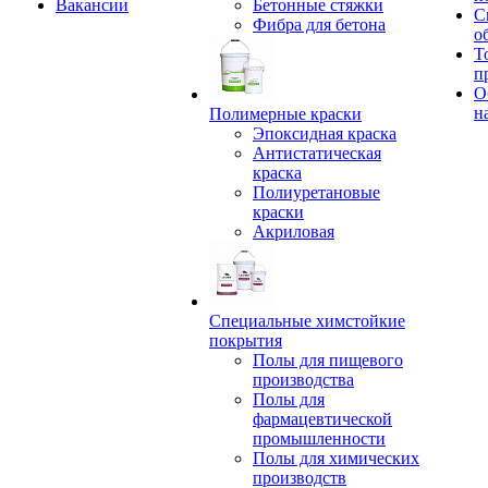
Вакансии
Бетонные стяжки
С
Фибра для бетона
о
Т
п
О
н
Полимерные краски
Эпоксидная краска
Антистатическая
краска
Полиуретановые
краски
Акриловая
Специальные химстойкие
покрытия
Полы для пищевого
производства
Полы для
фармацевтической
промышленности
Полы для химических
производств