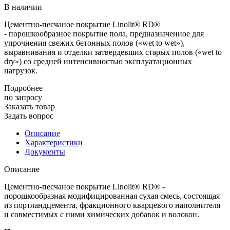
В наличии
Цементно-песчаное покрытие Linolit® RD®
- порошкообразное покрытие пола, предназначенное для
упрочнения свежих бетонных полов («wet to wet»),
выравнивания и отделки затвердевших старых полов («wet to
dry») со средней интенсивностью эксплуатационных
нагрузок.
Подробнее
по зап
р
осу
Заказать товар
Задать вопрос
Описание
Характеристики
Документы
Описание
Цементно-песчаное покрытие Linolit® RD® -
порошкообразная модифицированная сухая смесь, состоящая
из портландцемента, фракционного кварцевого наполнителя
и совместимых с ними химических добавок и волокон.