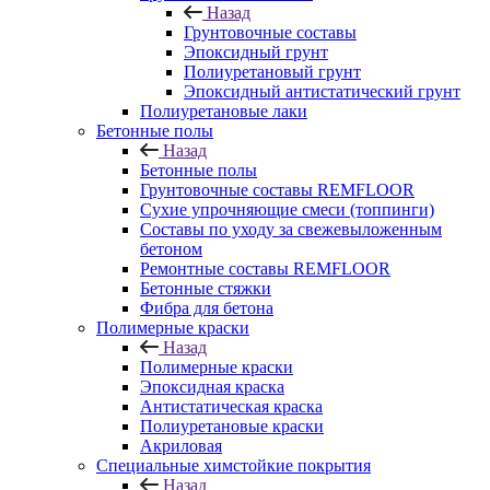
Назад
Грунтовочные составы
Эпоксидный грунт
Полиуретановый грунт
Эпоксидный антистатический грунт
Полиуретановые лаки
Бетонные полы
Назад
Бетонные полы
Грунтовочные составы REMFLOOR
Сухие упрочняющие смеси (топпинги)
Составы по уходу за свежевыложенным
бетоном
Ремонтные составы REMFLOOR
Бетонные стяжки
Фибра для бетона
Полимерные краски
Назад
Полимерные краски
Эпоксидная краска
Антистатическая краска
Полиуретановые краски
Акриловая
Специальные химстойкие покрытия
Назад