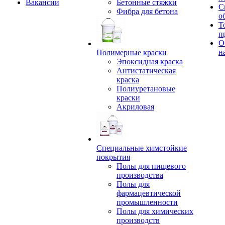
Вакансии
Бетонные стяжки
С
Фибра для бетона
о
Т
п
О
н
Полимерные краски
Эпоксидная краска
Антистатическая
краска
Полиуретановые
краски
Акриловая
Специальные химстойкие
покрытия
Полы для пищевого
производства
Полы для
фармацевтической
промышленности
Полы для химических
производств