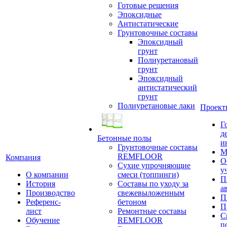
Готовые решения
Эпоксидные
Антистатические
Грунтовочные составы
Эпоксидный
грунт
Полиуретановый
грунт
Эпоксидный
антистатический
грунт
Полиуретановые лаки
Проект
Г
д
Бетонные полы
и
Грунтовочные составы
М
REMFLOOR
Компания
О
Сухие упрочняющие
у
О компании
смеси (топпинги)
П
История
Составы по уходу за
а
Производство
свежевыложенным
П
Референс-
бетоном
П
лист
Ремонтные составы
С
Обучение
REMFLOOR
п