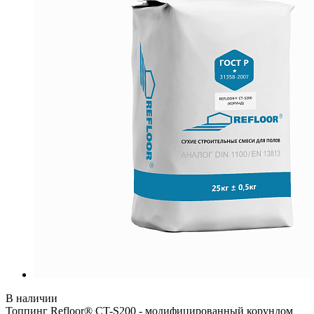
В наличии
Топпинг Refloor® CT-S200 - модифицированный корундом