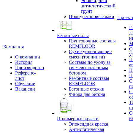
Эпоксидный
антистатический
грунт
Полиуретановые лаки
Проект
Г
д
Бетонные полы
и
Грунтовочные составы
М
REMFLOOR
Компания
О
Сухие упрочняющие
у
О компании
смеси (топпинги)
П
История
Составы по уходу за
а
Производство
свежевыложенным
П
Референс-
бетоном
П
лист
Ремонтные составы
С
Обучение
REMFLOOR
п
Вакансии
Бетонные стяжки
С
Фибра для бетона
о
Т
п
О
н
Полимерные краски
Эпоксидная краска
Антистатическая