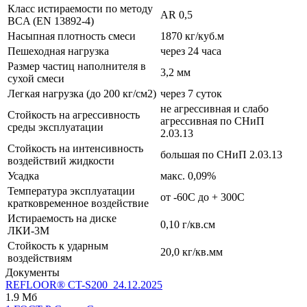
Класс истираемости по методу
AR 0,5
BCA (EN 13892-4)
Насыпная плотность смеси
1870 кг/куб.м
Пешеходная нагрузка
через 24 часа
Размер частиц наполнителя в
3,2 мм
сухой смеси
Легкая нагрузка (до 200 кг/см2)
через 7 суток
не агрессивная и слабо
Стойкость на агрессивность
агрессивная по СНиП
среды эксплуатации
2.03.13
Стойкость на интенсивность
большая по СНиП 2.03.13
воздействий жидкости
Усадка
макс. 0,09%
Температура эксплуатации
от -60С до + 300С
кратковременное воздействие
Истираемость на диске
0,10 г/кв.см
ЛКИ-3М
Стойкость к ударным
20,0 кг/кв.мм
воздействиям
Документы
REFLOOR® CT-S200_24.12.2025
1.9 Мб