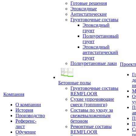
Готовые решения
Эпоксидные
Антистатические
Грунтовочные составы
Эпоксидный
грунт
Полиуретановый
грунт
Эпоксидный
антистатический
грунт
Полиуретановые лаки
Проект
Г
д
Бетонные полы
и
Грунтовочные составы
М
REMFLOOR
Компания
О
Сухие упрочняющие
у
О компании
смеси (топпинги)
П
История
Составы по уходу за
а
Производство
свежевыложенным
П
Референс-
бетоном
П
лист
Ремонтные составы
С
Обучение
REMFLOOR
п