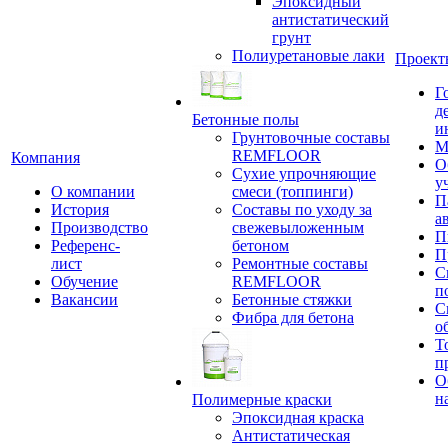
Эпоксидный
антистатический
грунт
Полиуретановые лаки
Проект
Г
д
Бетонные полы
и
Грунтовочные составы
М
REMFLOOR
Компания
О
Сухие упрочняющие
у
О компании
смеси (топпинги)
П
История
Составы по уходу за
а
Производство
свежевыложенным
П
Референс-
бетоном
П
лист
Ремонтные составы
С
Обучение
REMFLOOR
п
Вакансии
Бетонные стяжки
С
Фибра для бетона
о
Т
п
О
н
Полимерные краски
Эпоксидная краска
Антистатическая