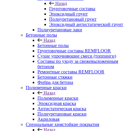
Назад
Грунтовочные составы
Эпоксидный грунт
Полиуретановый грунт
Эпоксидный антистатический грунт
Полиуретановые лаки
Бетонные полы
Назад
Бетонные полы
Грунтовочные составы REMFLOOR
Сухие упрочняющие смеси (топпинги)
Составы по уходу за свежевыложенным
бетоном
Ремонтные составы REMFLOOR
Бетонные стяжки
Фибра для бетона
Полимерные краски
Назад
Полимерные краски
Эпоксидная краска
Антистатическая краска
Полиуретановые краски
Акриловая
Специальные химстойкие покрытия
Назад