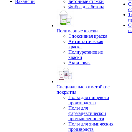
Вакансии
Бетонные стяжки
С
Фибра для бетона
о
Т
п
О
н
Полимерные краски
Эпоксидная краска
Антистатическая
краска
Полиуретановые
краски
Акриловая
Специальные химстойкие
покрытия
Полы для пищевого
производства
Полы для
фармацевтической
промышленности
Полы для химических
производств