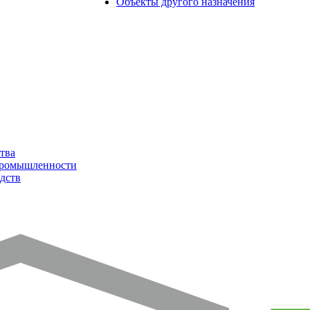
Объекты другого назначения
тва
промышленности
дств