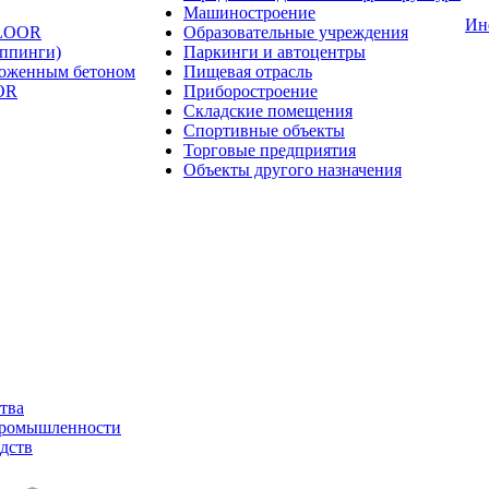
Машиностроение
Ин
FLOOR
Образовательные учреждения
оппинги)
Паркинги и автоцентры
ложенным бетоном
Пищевая отрасль
OR
Приборостроение
Складские помещения
Спортивные объекты
Торговые предприятия
Объекты другого назначения
тва
промышленности
дств