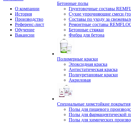
Бетонные полы
О компании
Грунтовочные составы REM
История
Сухие упрочняющие смеси (т
Производство
Составы по уходу за свежевы
Референс-лист
Ремонтные составы REMFLO
Обучение
Бетонные стяжки
Вакансии
Фибра для бетона
Полимерные краски
Эпоксидная краска
Антистатическая краска
Полиуретановые краски
Акриловая
Специальные химстойкие покрытия
Полы для пищевого производс
Полы для фармацевтической 
Полы для химических произво