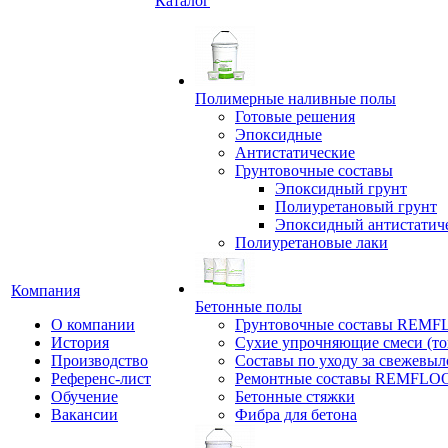
Каталог
Полимерные наливные полы
Готовые решения
Эпоксидные
Антистатические
Грунтовочные составы
Эпоксидный грунт
Полиуретановый грунт
Эпоксидный антистатич
Полиуретановые лаки
Компания
Бетонные полы
О компании
Грунтовочные составы REM
История
Сухие упрочняющие смеси (т
Производство
Составы по уходу за свежевы
Референс-лист
Ремонтные составы REMFLO
Обучение
Бетонные стяжки
Вакансии
Фибра для бетона