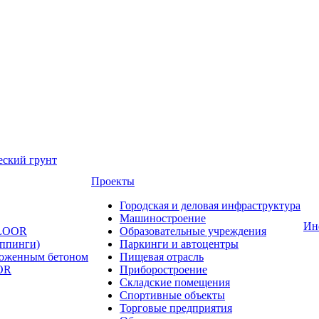
еский грунт
Проекты
Городская и деловая инфраструктура
Машиностроение
Ин
FLOOR
Образовательные учреждения
оппинги)
Паркинги и автоцентры
ложенным бетоном
Пищевая отрасль
OR
Приборостроение
Складские помещения
Спортивные объекты
Торговые предприятия