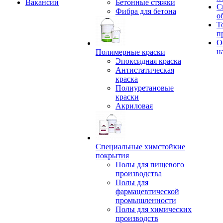
Вакансии
Бетонные стяжки
С
Фибра для бетона
о
Т
п
О
н
Полимерные краски
Эпоксидная краска
Антистатическая
краска
Полиуретановые
краски
Акриловая
Специальные химстойкие
покрытия
Полы для пищевого
производства
Полы для
фармацевтической
промышленности
Полы для химических
производств