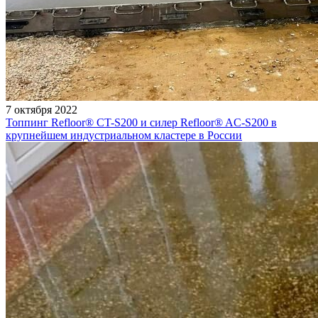
7 октября 2022
Топпинг Refloor®️ CT-S200 и силер Refloor®️ AC-S200 в
крупнейшем индустриальном кластере в России