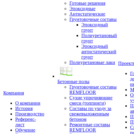
Готовые решения
Эпоксидные
Антистатические
Грунтовочные составы
Эпоксидный
грунт
Полиуретановый
грунт
Эпоксидный
антистатический
грунт
Полиуретановые лаки
Проект
Г
д
Бетонные полы
и
Грунтовочные составы
М
REMFLOOR
Компания
О
Сухие упрочняющие
у
О компании
смеси (топпинги)
П
История
Составы по уходу за
а
Производство
свежевыложенным
П
Референс-
бетоном
П
лист
Ремонтные составы
С
Обучение
REMFLOOR
п