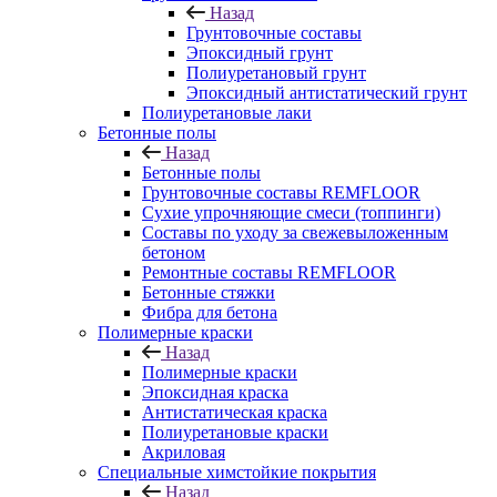
Назад
Грунтовочные составы
Эпоксидный грунт
Полиуретановый грунт
Эпоксидный антистатический грунт
Полиуретановые лаки
Бетонные полы
Назад
Бетонные полы
Грунтовочные составы REMFLOOR
Сухие упрочняющие смеси (топпинги)
Составы по уходу за свежевыложенным
бетоном
Ремонтные составы REMFLOOR
Бетонные стяжки
Фибра для бетона
Полимерные краски
Назад
Полимерные краски
Эпоксидная краска
Антистатическая краска
Полиуретановые краски
Акриловая
Специальные химстойкие покрытия
Назад