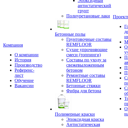
Эпоксидный
антистатический
грунт
Полиуретановые лаки
Проект
Г
д
Бетонные полы
и
Грунтовочные составы
М
REMFLOOR
Компания
О
Сухие упрочняющие
у
О компании
смеси (топпинги)
П
История
Составы по уходу за
а
Производство
свежевыложенным
П
Референс-
бетоном
П
лист
Ремонтные составы
С
Обучение
REMFLOOR
п
Вакансии
Бетонные стяжки
С
Фибра для бетона
о
Т
п
О
н
Полимерные краски
Эпоксидная краска
Антистатическая