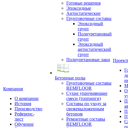
Готовые решения
Эпоксидные
Антистатические
Грунтовочные составы
Эпоксидный
грунт
Полиуретановый
грунт
Эпоксидный
антистатический
грунт
Полиуретановые лаки
Проект
Г
д
Бетонные полы
и
Грунтовочные составы
М
REMFLOOR
Компания
О
Сухие упрочняющие
у
О компании
смеси (топпинги)
П
История
Составы по уходу за
а
Производство
свежевыложенным
П
Референс-
бетоном
П
лист
Ремонтные составы
С
Обучение
REMFLOOR
п