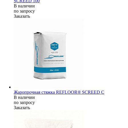
SCREED 100
В наличии
по зап
р
осу
Заказать
Жаропрочная стяжка REFLOOR® SCREED C
В наличии
по зап
р
осу
Заказать