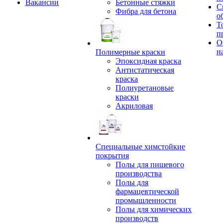
Вакансии
Бетонные стяжки
С
Фибра для бетона
о
Т
п
О
н
Полимерные краски
Эпоксидная краска
Антистатическая
краска
Полиуретановые
краски
Акриловая
Специальные химстойкие
покрытия
Полы для пищевого
производства
Полы для
фармацевтической
промышленности
Полы для химических
производств