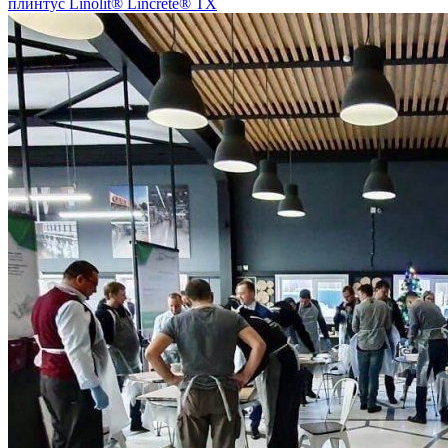
плинтус Linolit® Lincrete® ТХ