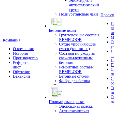
Эпоксидный
антистатический
грунт
Полиуретановые лаки
Проект
Г
д
Бетонные полы
и
Грунтовочные составы
М
REMFLOOR
Компания
О
Сухие упрочняющие
у
О компании
смеси (топпинги)
П
История
Составы по уходу за
а
Производство
свежевыложенным
П
Референс-
бетоном
П
лист
Ремонтные составы
С
Обучение
REMFLOOR
п
Вакансии
Бетонные стяжки
С
Фибра для бетона
о
Т
п
О
н
Полимерные краски
Эпоксидная краска
Антистатическая