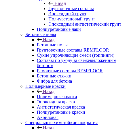
Назад
Грунтовочные составы
Эпоксидный грунт
Полиуретановый грунт
Эпоксидный антистатический грунт
Полиуретановые лаки
Бетонные полы
Назад
Бетонные полы
Грунтовочные составы REMFLOOR
Сухие упрочняющие смеси (топпинги)
Составы по уходу за свежевыложенным
бетоном
Ремонтные составы REMFLOOR
Бетонные стяжки
Фибра для бетона
Полимерные краски
Назад
Полимерные краски
Эпоксидная краска
Антистатическая краска
Полиуретановые краски
Акриловая
Специальные химстойкие покрытия
Назад