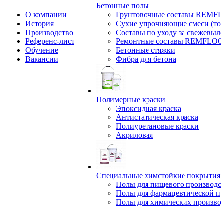
Бетонные полы
О компании
Грунтовочные составы REM
История
Сухие упрочняющие смеси (т
Производство
Составы по уходу за свежевы
Референс-лист
Ремонтные составы REMFLO
Обучение
Бетонные стяжки
Вакансии
Фибра для бетона
Полимерные краски
Эпоксидная краска
Антистатическая краска
Полиуретановые краски
Акриловая
Специальные химстойкие покрытия
Полы для пищевого производс
Полы для фармацевтической 
Полы для химических произво