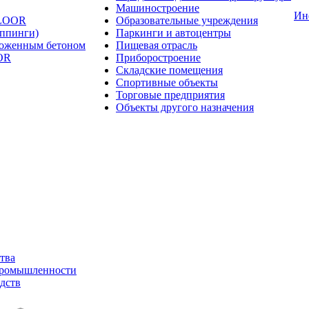
Машиностроение
Ин
FLOOR
Образовательные учреждения
оппинги)
Паркинги и автоцентры
ложенным бетоном
Пищевая отрасль
OR
Приборостроение
Складские помещения
Спортивные объекты
Торговые предприятия
Объекты другого назначения
тва
промышленности
дств