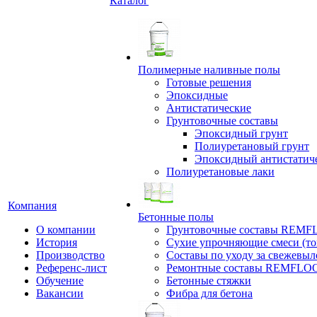
Каталог
Полимерные наливные полы
Готовые решения
Эпоксидные
Антистатические
Грунтовочные составы
Эпоксидный грунт
Полиуретановый грунт
Эпоксидный антистатич
Полиуретановые лаки
Компания
Бетонные полы
О компании
Грунтовочные составы REM
История
Сухие упрочняющие смеси (т
Производство
Составы по уходу за свежевы
Референс-лист
Ремонтные составы REMFLO
Обучение
Бетонные стяжки
Вакансии
Фибра для бетона