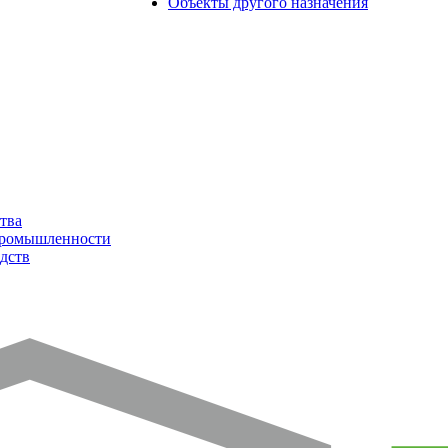
Объекты другого назначения
тва
промышленности
дств