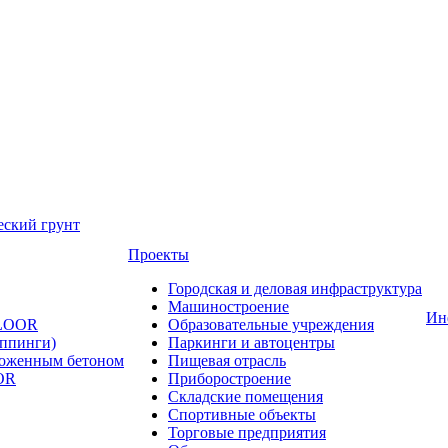
еский грунт
Проекты
Городская и деловая инфраструктура
Машиностроение
Ин
FLOOR
Образовательные учреждения
оппинги)
Паркинги и автоцентры
ложенным бетоном
Пищевая отрасль
OR
Приборостроение
Складские помещения
Спортивные объекты
Торговые предприятия