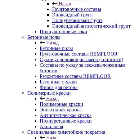
Назад
Грунтовочные составы
Эпоксидный грунт
Полиуретановый грунт
Эпоксидный антистатический грунт
Полиуретановые лаки
Бетонные полы
Назад
Бетонные полы
Грунтовочные составы REMFLOOR
Сухие упрочняющие смеси (топпинги)
Составы по уходу за свежевыложенным
бетоном
Ремонтные составы REMFLOOR
Бетонные стяжки
Фибра для бетона
Полимерные краски
Назад
Полимерные краски
Эпоксидная краска
Антистатическая краска
Полиуретановые краски
Акриловая
Специальные химстойкие покрытия
Назад