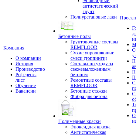
Эпоксидный
антистатический
грунт
Полиуретановые лаки
Проект
Г
д
Бетонные полы
и
Грунтовочные составы
М
REMFLOOR
Компания
О
Сухие упрочняющие
у
О компании
смеси (топпинги)
П
История
Составы по уходу за
а
Производство
свежевыложенным
П
Референс-
бетоном
П
лист
Ремонтные составы
С
Обучение
REMFLOOR
п
Вакансии
Бетонные стяжки
С
Фибра для бетона
о
Т
п
О
н
Полимерные краски
Эпоксидная краска
Антистатическая