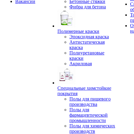
Вакансии
Бетонные стяжки
С
Фибра для бетона
о
Т
п
О
н
Полимерные краски
Эпоксидная краска
Антистатическая
краска
Полиуретановые
краски
Акриловая
Специальные химстойкие
покрытия
Полы для пищевого
производства
Полы для
фармацевтической
промышленности
Полы для химических
производств