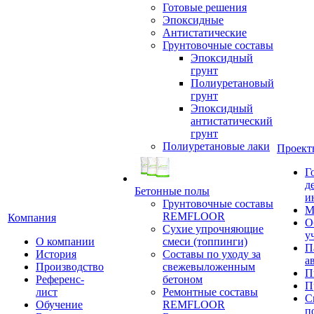
Готовые решения
Эпоксидные
Антистатические
Грунтовочные составы
Эпоксидный
грунт
Полиуретановый
грунт
Эпоксидный
антистатический
грунт
Полиуретановые лаки
Проект
Г
д
Бетонные полы
и
Грунтовочные составы
М
REMFLOOR
Компания
О
Сухие упрочняющие
у
О компании
смеси (топпинги)
П
История
Составы по уходу за
а
Производство
свежевыложенным
П
Референс-
бетоном
П
лист
Ремонтные составы
С
Обучение
REMFLOOR
п