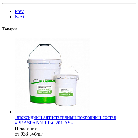
Prev
Next
Товары
Эпоксидный антистатичный покровный состав
«PRASPAN® EP-С201 AS»
В наличии
от 938
руб
/кг