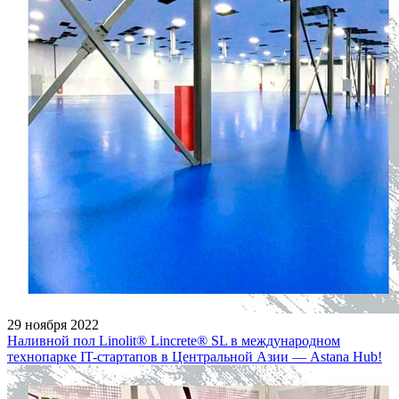
29 ноября 2022
Наливной пол Linolit® Lincrete® SL в международном
технопарке IT-стартапов в Центральной Азии — Astana Hub!