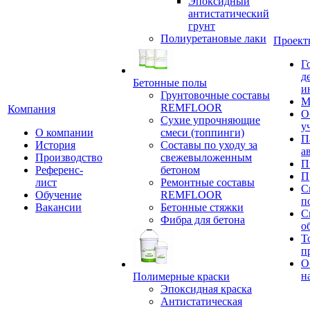
Эпоксидный
антистатический
грунт
Полиуретановые лаки
Проект
Г
д
Бетонные полы
и
Грунтовочные составы
М
REMFLOOR
Компания
О
Сухие упрочняющие
у
О компании
смеси (топпинги)
П
История
Составы по уходу за
а
Производство
свежевыложенным
П
Референс-
бетоном
П
лист
Ремонтные составы
С
Обучение
REMFLOOR
п
Вакансии
Бетонные стяжки
С
Фибра для бетона
о
Т
п
О
н
Полимерные краски
Эпоксидная краска
Антистатическая