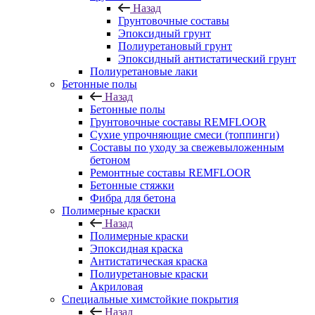
Назад
Грунтовочные составы
Эпоксидный грунт
Полиуретановый грунт
Эпоксидный антистатический грунт
Полиуретановые лаки
Бетонные полы
Назад
Бетонные полы
Грунтовочные составы REMFLOOR
Сухие упрочняющие смеси (топпинги)
Составы по уходу за свежевыложенным
бетоном
Ремонтные составы REMFLOOR
Бетонные стяжки
Фибра для бетона
Полимерные краски
Назад
Полимерные краски
Эпоксидная краска
Антистатическая краска
Полиуретановые краски
Акриловая
Специальные химстойкие покрытия
Назад