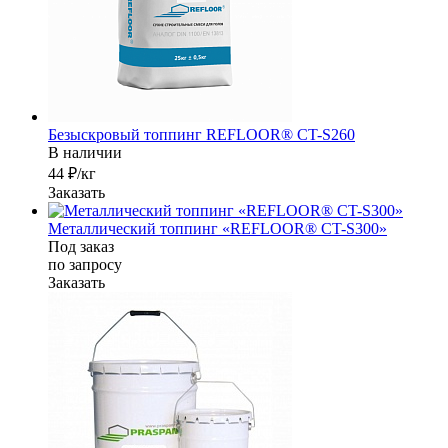
Безыскровый топпинг REFLOOR® CT-S260
В наличии
44 ₽/кг
Заказать
Металлический топпинг «REFLOOR® CT-S300»
Под заказ
по зап
р
осу
Заказать