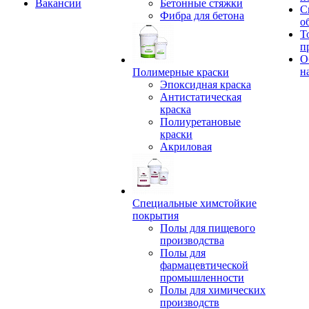
Вакансии
Бетонные стяжки
С
Фибра для бетона
о
Т
п
О
н
Полимерные краски
Эпоксидная краска
Антистатическая
краска
Полиуретановые
краски
Акриловая
Специальные химстойкие
покрытия
Полы для пищевого
производства
Полы для
фармацевтической
промышленности
Полы для химических
производств