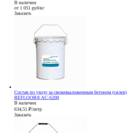
В наличии
от 1 051
руб
/кг
Заказать
Состав по уходу за свежевыложенным бетоном (силер)
REFLOOR® AC-S200
В наличии
634,51 ₽/лит
р
Заказать