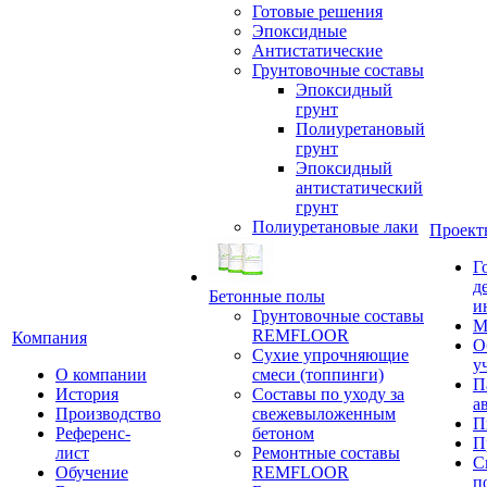
Готовые решения
Эпоксидные
Антистатические
Грунтовочные составы
Эпоксидный
грунт
Полиуретановый
грунт
Эпоксидный
антистатический
грунт
Полиуретановые лаки
Проект
Г
д
Бетонные полы
и
Грунтовочные составы
М
REMFLOOR
Компания
О
Сухие упрочняющие
у
О компании
смеси (топпинги)
П
История
Составы по уходу за
а
Производство
свежевыложенным
П
Референс-
бетоном
П
лист
Ремонтные составы
С
Обучение
REMFLOOR
п