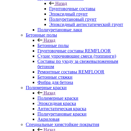
Назад
Грунтовочные составы
Эпоксидный грунт
Полиуретановый грунт
Эпоксидный антистатический грунт
Полиуретановые лаки
Бетонные полы
Назад
Бетонные полы
Грунтовочные составы REMFLOOR
Сухие упрочняющие смеси (топпинги)
Составы по уходу за свежевыложенным
бетоном
Ремонтные составы REMFLOOR
Бетонные стяжки
Фибра для бетона
Полимерные краски
Назад
Полимерные краски
Эпоксидная краска
Антистатическая краска
Полиуретановые краски
Акриловая
Специальные химстойкие покрытия
Назад