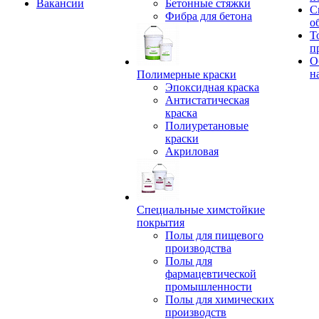
Вакансии
Бетонные стяжки
С
Фибра для бетона
о
Т
п
О
н
Полимерные краски
Эпоксидная краска
Антистатическая
краска
Полиуретановые
краски
Акриловая
Специальные химстойкие
покрытия
Полы для пищевого
производства
Полы для
фармацевтической
промышленности
Полы для химических
производств