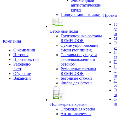
Эпоксидный
антистатический
грунт
Полиуретановые лаки
Проект
Г
д
Бетонные полы
и
Грунтовочные составы
М
REMFLOOR
Компания
О
Сухие упрочняющие
у
О компании
смеси (топпинги)
П
История
Составы по уходу за
а
Производство
свежевыложенным
П
Референс-
бетоном
П
лист
Ремонтные составы
С
Обучение
REMFLOOR
п
Вакансии
Бетонные стяжки
С
Фибра для бетона
о
Т
п
О
н
Полимерные краски
Эпоксидная краска
Антистатическая