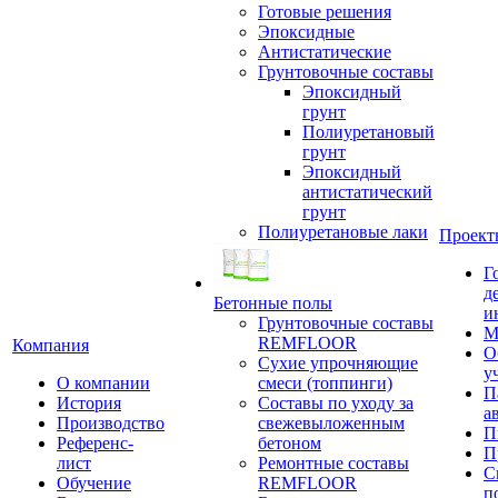
Готовые решения
Эпоксидные
Антистатические
Грунтовочные составы
Эпоксидный
грунт
Полиуретановый
грунт
Эпоксидный
антистатический
грунт
Полиуретановые лаки
Проект
Г
д
Бетонные полы
и
Грунтовочные составы
М
REMFLOOR
Компания
О
Сухие упрочняющие
у
О компании
смеси (топпинги)
П
История
Составы по уходу за
а
Производство
свежевыложенным
П
Референс-
бетоном
П
лист
Ремонтные составы
С
Обучение
REMFLOOR
п