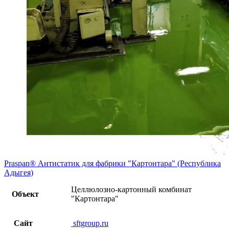
Praspan® Антистатик для фабрики "Картонтара" (Республика
Адыгея)
Целлюлозно-картонный комбинат
Объект
"Картонтара"
Сайт
sftgroup.ru