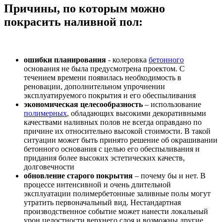
Причины, по которым можно
покрасить наливной пол:
ошибки планирования
- колеровка
бетонного
основания не была предусмотрена проектом. С
течением времени появилась необходимость в
реновации, дополнительном упрочнении
эксплуатируемого покрытия и его обеспыливания
экономическая целесообразность
– использование
полимерных
, обладающих высокими декоративными
качествами наливных полов не всегда оправдано по
причине их относительно высокой стоимости. В такой
ситуации может быть принято решение об окрашивании
бетонного основания с целью его обеспыливания и
придания более высоких эстетических качеств,
долговечности
обновление старого покрытия
– почему бы и нет. В
процессе интенсивной и очень длительной
эксплуатации полимербетонные заливные полы могут
утратить первоначальный вид. Нестандартная
производственное событие может нанести локальный
урон целостности верхнего слоя и возможны другие