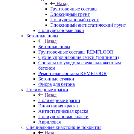
Назад
Грунтовочные составы
Эпоксидный грунт
Полиуретановый грунт
Эпоксидный антистатический грунт
Полиуретановые лаки
Бетонные полы
Назад
Бетонные полы
Грунтовочные составы REMFLOOR
Сухие упрочняющие смеси (топпинги)
Составы по уходу за свежевыложенным
бетоном
Ремонтные составы REMFLOOR
Бетонные стяжки
Фибра для бетона
Полимерные краски
Назад
Полимерные краски
Эпоксидная краска
Антистатическая краска
Полиуретановые краски
Акриловая
Специальные химстойкие покрытия
Назад