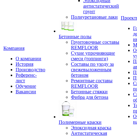
Эпоксидный
антистатический
грунт
Полиуретановые лаки
Проект
Г
д
Бетонные полы
и
Грунтовочные составы
М
REMFLOOR
Компания
О
Сухие упрочняющие
у
О компании
смеси (топпинги)
П
История
Составы по уходу за
а
Производство
свежевыложенным
П
Референс-
бетоном
П
лист
Ремонтные составы
С
Обучение
REMFLOOR
п
Вакансии
Бетонные стяжки
С
Фибра для бетона
о
Т
п
О
н
Полимерные краски
Эпоксидная краска
Антистатическая