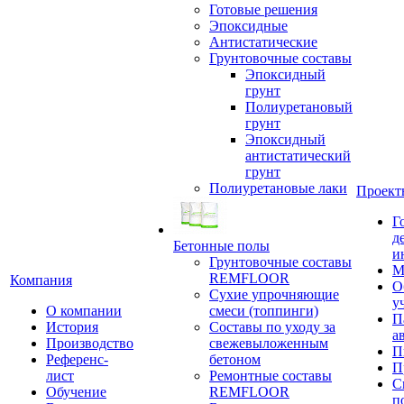
Готовые решения
Эпоксидные
Антистатические
Грунтовочные составы
Эпоксидный
грунт
Полиуретановый
грунт
Эпоксидный
антистатический
грунт
Полиуретановые лаки
Проект
Г
д
Бетонные полы
и
Грунтовочные составы
М
REMFLOOR
Компания
О
Сухие упрочняющие
у
О компании
смеси (топпинги)
П
История
Составы по уходу за
а
Производство
свежевыложенным
П
Референс-
бетоном
П
лист
Ремонтные составы
С
Обучение
REMFLOOR
п