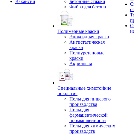
Вакансии
Бетонные стяжки
С
Фибра для бетона
о
Т
п
О
н
Полимерные краски
Эпоксидная краска
Антистатическая
краска
Полиуретановые
краски
Акриловая
Специальные химстойкие
покрытия
Полы для пищевого
производства
Полы для
фармацевтической
промышленности
Полы для химических
производств