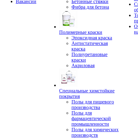
Вакансии
Бетонные стяжки
С
Фибра для бетона
о
Т
п
О
н
Полимерные краски
Эпоксидная краска
Антистатическая
краска
Полиуретановые
краски
Акриловая
Специальные химстойкие
покрытия
Полы для пищевого
производства
Полы для
фармацевтической
промышленности
Полы для химических
производств