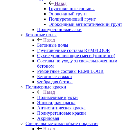
Назад
Грунтовочные составы
Эпоксидный грунт
Полиуретановый грунт
Эпоксидный антистатический грунт
Полиуретановые лаки
Бетонные полы
Назад
Бетонные полы
Грунтовочные составы REMFLOOR
Сухие упрочняющие смеси (топпинги)
Составы по уходу за свежевыложенным
бетоном
Ремонтные составы REMFLOOR
Бетонные стяжки
Фибра для бетона
Полимерные краски
Назад
Полимерные краски
Эпоксидная краска
Антистатическая краска
Полиуретановые краски
Акриловая
Специальные химстойкие покрытия
Назад