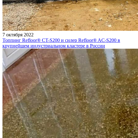
7 октября 2022
Топпинг Refloor®️ CT-S200 и силер Refloor®️ AC-S200 в
крупнейшем индустриальном кластере в России