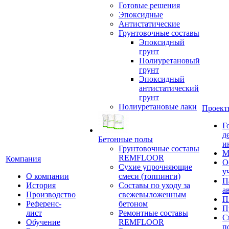
Готовые решения
Эпоксидные
Антистатические
Грунтовочные составы
Эпоксидный
грунт
Полиуретановый
грунт
Эпоксидный
антистатический
грунт
Полиуретановые лаки
Проект
Г
д
Бетонные полы
и
Грунтовочные составы
М
REMFLOOR
Компания
О
Сухие упрочняющие
у
О компании
смеси (топпинги)
П
История
Составы по уходу за
а
Производство
свежевыложенным
П
Референс-
бетоном
П
лист
Ремонтные составы
С
Обучение
REMFLOOR
п