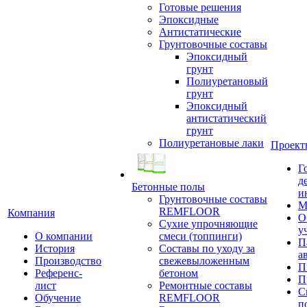
Готовые решения
Эпоксидные
Антистатические
Грунтовочные составы
Эпоксидный
грунт
Полиуретановый
грунт
Эпоксидный
антистатический
грунт
Полиуретановые лаки
Проект
Г
д
Бетонные полы
и
Грунтовочные составы
М
REMFLOOR
Компания
О
Сухие упрочняющие
у
О компании
смеси (топпинги)
П
История
Составы по уходу за
а
Производство
свежевыложенным
П
Референс-
бетоном
П
лист
Ремонтные составы
С
Обучение
REMFLOOR
п