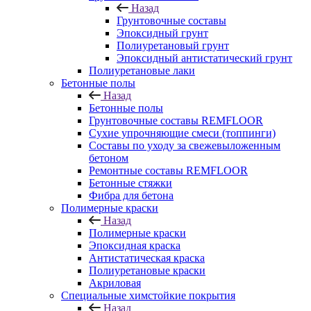
Назад
Грунтовочные составы
Эпоксидный грунт
Полиуретановый грунт
Эпоксидный антистатический грунт
Полиуретановые лаки
Бетонные полы
Назад
Бетонные полы
Грунтовочные составы REMFLOOR
Сухие упрочняющие смеси (топпинги)
Составы по уходу за свежевыложенным
бетоном
Ремонтные составы REMFLOOR
Бетонные стяжки
Фибра для бетона
Полимерные краски
Назад
Полимерные краски
Эпоксидная краска
Антистатическая краска
Полиуретановые краски
Акриловая
Специальные химстойкие покрытия
Назад