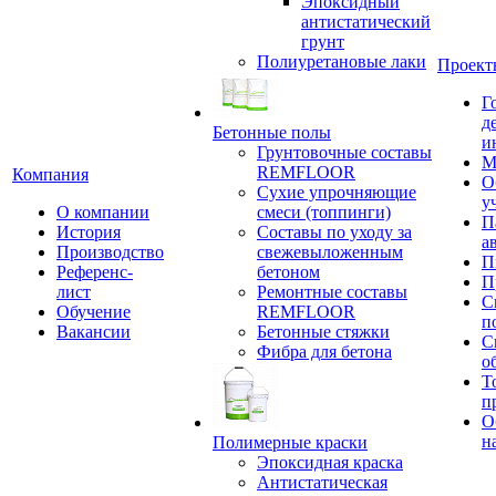
Эпоксидный
антистатический
грунт
Полиуретановые лаки
Проект
Г
д
Бетонные полы
и
Грунтовочные составы
М
REMFLOOR
Компания
О
Сухие упрочняющие
у
О компании
смеси (топпинги)
П
История
Составы по уходу за
а
Производство
свежевыложенным
П
Референс-
бетоном
П
лист
Ремонтные составы
С
Обучение
REMFLOOR
п
Вакансии
Бетонные стяжки
С
Фибра для бетона
о
Т
п
О
н
Полимерные краски
Эпоксидная краска
Антистатическая