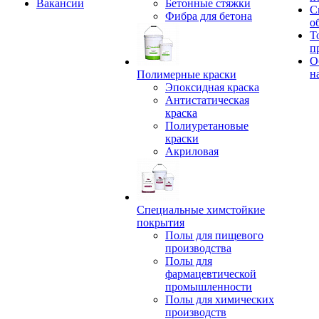
Вакансии
Бетонные стяжки
С
Фибра для бетона
о
Т
п
О
н
Полимерные краски
Эпоксидная краска
Антистатическая
краска
Полиуретановые
краски
Акриловая
Специальные химстойкие
покрытия
Полы для пищевого
производства
Полы для
фармацевтической
промышленности
Полы для химических
производств