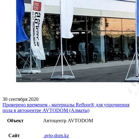
30 сентября 2020
Проверено временем - материалы Refloor®️ для упрочнения
пола в автоцентре AVTODOM (Алматы)
Объект
Автоцентр AVTODOM
Сайт
avto-dom.kz