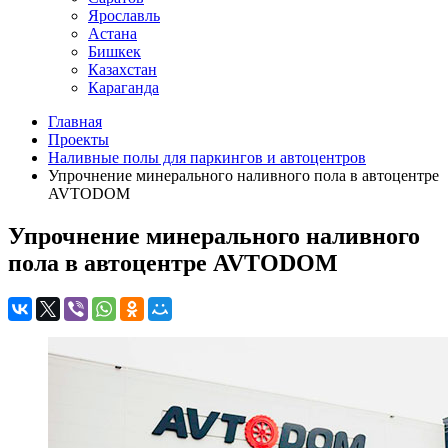
Ярославль
Астана
Бишкек
Казахстан
Караганда
Главная
Проекты
Наливные полы для паркингов и автоцентров
Упрочнение минерального наливного пола в автоцентре
AVTODOM
Упрочнение минерального наливного
пола в автоцентре AVTODOM