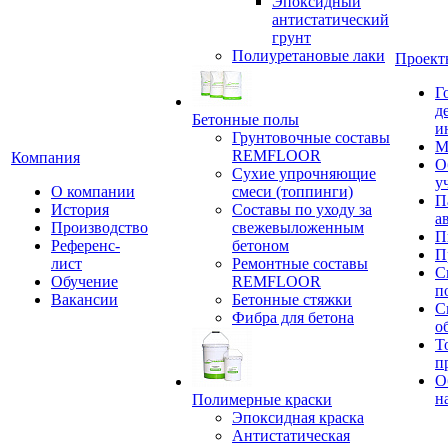
Эпоксидный
антистатический
грунт
Полиуретановые лаки
Проект
Г
д
Бетонные полы
и
Грунтовочные составы
М
REMFLOOR
Компания
О
Сухие упрочняющие
у
О компании
смеси (топпинги)
П
История
Составы по уходу за
а
Производство
свежевыложенным
П
Референс-
бетоном
П
лист
Ремонтные составы
С
Обучение
REMFLOOR
п
Вакансии
Бетонные стяжки
С
Фибра для бетона
о
Т
п
О
н
Полимерные краски
Эпоксидная краска
Антистатическая