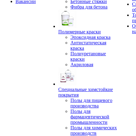
Вакансии
Бетонные стяжки
С
Фибра для бетона
о
Т
п
О
н
Полимерные краски
Эпоксидная краска
Антистатическая
краска
Полиуретановые
краски
Акриловая
Специальные химстойкие
покрытия
Полы для пищевого
производства
Полы для
фармацевтической
промышленности
Полы для химических
производств