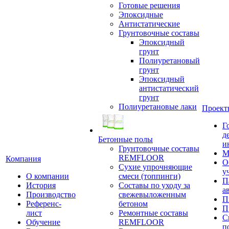
Готовые решения
Эпоксидные
Антистатические
Грунтовочные составы
Эпоксидный
грунт
Полиуретановый
грунт
Эпоксидный
антистатический
грунт
Полиуретановые лаки
Проект
Г
д
Бетонные полы
и
Грунтовочные составы
М
REMFLOOR
Компания
О
Сухие упрочняющие
у
О компании
смеси (топпинги)
П
История
Составы по уходу за
а
Производство
свежевыложенным
П
Референс-
бетоном
П
лист
Ремонтные составы
С
Обучение
REMFLOOR
п