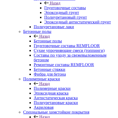
Назад
Грунтовочные составы
Эпоксидный грунт
Полиуретановый грунт
Эпоксидный антистатический грунт
Полиуретановые лаки
Бетонные полы
Назад
Бетонные полы
Грунтовочные составы REMFLOOR
Сухие упрочняющие смеси (топпинги)
Составы по уходу за свежевыложенным
бетоном
Ремонтные составы REMFLOOR
Бетонные стяжки
Фибра для бетона
Полимерные краски
Назад
Полимерные краски
Эпоксидная краска
Антистатическая краска
Полиуретановые краски
Акриловая
Специальные химстойкие покрытия
Назад